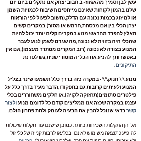
עשן לבן וסמיך מהאגזוז- ב חבוב יצחק אנו נתקלים ביום יום
שלנו בהמון לקוחות שאינם מייחסים חשיבות לכמויות השמן
או למיזוג בכמות נכונה עם הדלק,(חשוב לפעול לפי הוראות
יצרן הכלי בין אם מכסחת,חרמש או מסור).במקרים קשים
תאלץ להפרד מהראש מנוע במקרים קלים יותר יכול להיות
שהכלי היה בזווית לא נכונה,מה שגרם לשמן לנוע לעבר
המנוע בצורה לא נכונה (רוב המקרים מסתדר מעצמו),אם אין
באפשרותך להניע את הכלי המוטורי שנית,גש לסדנת
התיקונים
.
מנוע \'\'חנוק\'\'- במקרה כזה בדרך כלל תשמעו שינוי בצליל
המנוע ולעיתים קרובות גם בתפקודו,הדבר מעיד בדרך כלל על
פילטרים סתומים(תחזוקה לקויה),או חלקים משחוררים בכלי
עצמו.במקרה שכזה אנו ממליצים קודם כל לדומם מנוע
ולצור
קשר
כדאי שנוכל להבין את הבעיה לעומק ולתת פתרון הולם.
אלו הן התקלות השכיחות ביותר, כמובן שישנם עוד תקלות שיכולות
להופיע כתוצאה משימוש לא נכון בכלי,או לרבות קנייה של כלי זול
ולא איכותי. חווים בעיות עם הכלי שלכם ? השאירו לנו
פרטים