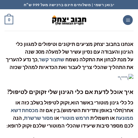
Ski
יבואן רשמי | משלוחים חינם ברכישה מעל 999 ש״ח
t
conten
0
אנחנו בחבוב יצחק מציעים תיקונים וטיפולים למגוון כלי
הגינון והעבודה עם נסיון עשיר של למעלה מ30 שנה
על מנת לבחון את התקלה נשמח
שתצור קשר
,כך נדע להעריך
את התהליך שהכלי צריך לעבור ואת הכדאיות למהלך שכזה
איך אוכל לדעת אם כלי הגינון שלי זקוקים לטיפול?
כל כלי גינון מוטורי באשר הוא,זקוק לטיפול בשלב כזה או
אחר(תלוי באופן ותדירות השימוש).בין אם זה
מכסחת דשא
ממונעת
או חשמלית
חרמש מוטורי
או
מסור שרשרת
, הנה
לכם מספר סיבות שיעידו שהכלי המוטורי שלכם זקוק לרופא: