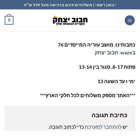
Ski
יבואן רשמי | משלוחים חינם ברכישה מעל 999 ש״ח
t
conten
0
כתבותינו: מושב עזריה המייסדים 76
בwaze
:
חבוב
יצחק
פתוח 8-17, סגור בין 13-14
ימי ו עד השעה 13
***האתר מספק משלוחים לכל חלקי הארץ***
כתיבת תגובה
יש
להתחבר למערכת
כדי לכתוב תגובה.