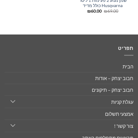
שמן מנוע 2 פעימות 1 ליטר
Husqvarna כולל מדיד
המחיר
המחיר
₪
60.00
₪
69.00
המקורי
הנוכחי
היה:
הוא:
₪60.00.
₪69.00.
תפריט
הבית
חבוב יצחק – אודות
חבוב יצחק – תיקונים
עגלת קניות
אמצעי תשלום
צור קשר !
מבצעים מתחלפים באתר