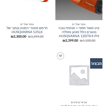
גוזמי שוליים
גוזמי שוליים
קיט משור מסור + מגזמת גובה
חרמש מוטורי המנוע קומבי של
נטענים כולל מטען וסוללה
HUSQVARNA 525LK
HUSQVARNA 120iTK4-PH
המחיר
המחיר
₪
2,300.00
₪
3,399.00
המקורי
הנוכחי
המחיר
המחיר
₪
2,399.00
₪
4,100.00
היה:
הוא:
המקורי
הנוכחי
300.00.
₪3,399.00.
היה:
הוא:
₪2,399.00.
₪4,100.00.
מבצע!
הוסף
לרשימת
המשאלות
אביזרים נלווים