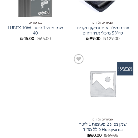
אביזרים נלווים
גנרטורים
ערכת מילוי אויר ותיקון תקרים
שמן מנוע 1 ליטר LUBEX 10W-
כולל 5 מיכלי אויר דחוס
40
המחיר
המחיר
המחיר
המחיר
₪
45.00
₪
65.00
₪
99.00
₪
129.00
המקורי
הנוכחי
המקורי
הנוכחי
היה:
הוא:
היה:
הוא:
₪45.00.
₪65.00.
₪99.00.
₪129.00.
מבצע!
הוסף
לרשימת
המשאלות
אביזרים נלווים
שמן מנוע 2 פעימות 1 ליטר
Husqvarna כולל מדיד
המחיר
המחיר
₪
60.00
₪
69.00