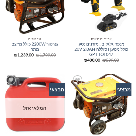
אביזרים נלווים
גנרטורים
מנפח גלגלים , מזרנים נטען
גנרטור 2200W כולל מייצב
כולל מטען ו סוללה 20V 2.0AH
מתח
GPT TOT047
המחיר
המחיר
₪
1,239.00
₪
1,799.00
המקורי
הנוכחי
המחיר
המחיר
₪
400.00
₪
599.00
היה:
הוא:
המקורי
הנוכחי
239.00.
₪1,799.00.
היה:
הוא:
₪400.00.
₪599.00.
מבצע!
מבצע!
הוסף
הוסף
לרשימת
לרשימת
המשאלות
המשאלות
המלאי אזל