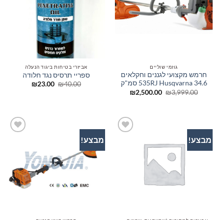
גוזמי שוליים
אביזרי בטיחות ביגוד הנעלה
חרמש מקצועי לגננים וחקלאים
ספריי תרסיס נגד חלודה
535RJ Husqvarna 34.6 סמ"ק
המחיר
המחיר
₪
23.00
₪
40.00
המקורי
הנוכחי
המחיר
המחיר
₪
2,500.00
₪
3,999.00
היה:
הוא:
המקורי
הנוכחי
₪23.00.
₪40.00.
היה:
הוא:
₪2,500.00.
₪3,999.00.
מבצע!
מבצע!
הוסף
הוסף
לרשימת
לרשימת
המשאלות
המשאלות