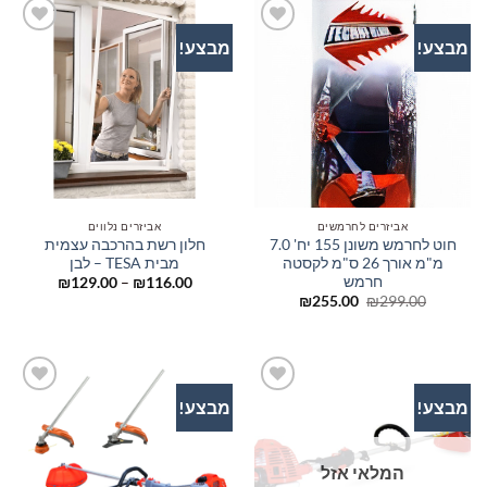
מבצע!
מבצע!
הוסף
הוסף
לרשימת
לרשימת
המשאלות
המשאלות
אביזרים לחרמשים
אביזרים נלווים
חוט לחרמש משונן 155 יח' 7.0
חלון רשת בהרכבה עצמית
מ"מ אורך 26 ס"מ לקסטה
מבית TESA – לבן
חרמש
טווח
₪
129.00
–
₪
116.00
מחירים:
המחיר
המחיר
₪
255.00
₪
299.00
המקורי
הנוכחי
עד
היה:
הוא:
₪255.00.
₪299.00.
מבצע!
מבצע!
הוסף
הוסף
לרשימת
לרשימת
המשאלות
המשאלות
המלאי אזל