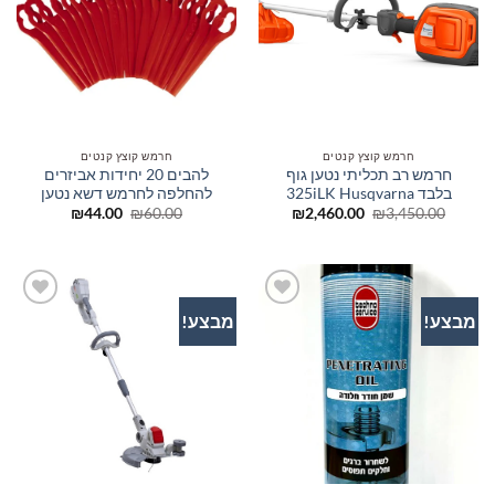
המשאלות
המשאלות
חרמש קוצץ קנטים
חרמש קוצץ קנטים
חרמש רב תכליתי נטען גוף
להבים 20 יחידות אביזרים
בלבד 325iLK Husqvarna
להחלפה לחרמש דשא נטען
המחיר
המחיר
המחיר
המחיר
₪
44.00
₪
60.00
₪
2,460.00
₪
3,450.00
המקורי
הנוכחי
המקורי
הנוכחי
היה:
הוא:
היה:
הוא:
₪44.00.
₪60.00.
₪2,460.00.
₪3,450.00.
מבצע!
מבצע!
הוסף
הוסף
לרשימת
לרשימת
המשאלות
המשאלות