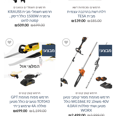
חרמשים ומכסחות דשא
חרמשים חשמליים ונטענים
דלת רשת בהרכבה עצמית
חרמש חשמלי מבית KRAUSS
מבית TESA
גרמניה 1500W כולל דיסק ,
קסטה לחוט
המחיר
המחיר
₪
139.00
₪
185.00
המקורי
הנוכחי
המחיר
המחיר
₪
509.00
₪
699.00
היה:
הוא:
המקורי
הנוכחי
₪139.00.
₪185.00.
היה:
הוא:
₪509.00.
₪699.00.
מבצע!
מבצע!
הוסף
הוסף
לרשימת
לרשימת
המשאלות
המשאלות
המלאי אזל
חרמש קוצץ קנטים
חרמש קוצץ קנטים
חרמש מגזמת מסור קומבי נטען
חרמש מפוח מגזמת GPT
40V משולב WG186E.92 כולל
TOT043 נטענים כולל מטען
מטען ושתי סוללות 4.0AH
סוללה 4A שימוש ביתי
WORX
המחיר
המחיר
₪
699.00
₪
1,199.00
המקורי
הנוכחי
המחיר
המחיר
₪
2,499.00
₪
3,999.00