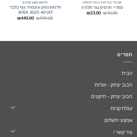
אביזרי בטיחות ביגוד הנעלה
חרמש קוצץ קנטים
חרמש נטען עוצמתי גוף בלבד
ספריי תרסיס נגד חלודה
IKRA 3025-40 IAT
המחיר
המחיר
₪
23.00
₪
40.00
המקורי
הנוכחי
המחיר
המחיר
₪
440.00
₪
999.00
היה:
הוא:
המקורי
הנוכחי
₪23.00.
₪40.00.
היה:
הוא:
₪440.00.
₪999.00.
תפריט
הבית
חבוב יצחק – אודות
חבוב יצחק – תיקונים
עגלת קניות
אמצעי תשלום
צור קשר !