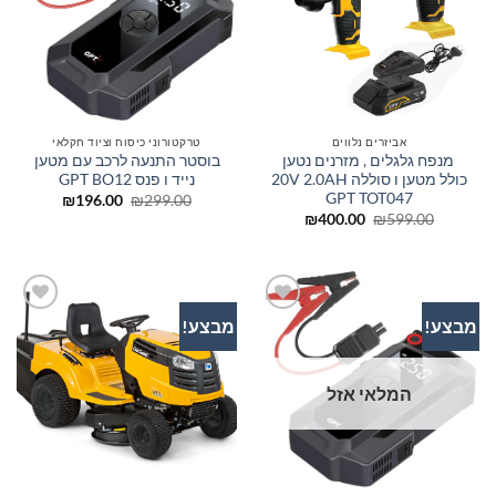
אביזרים נלווים
טרקטורוני כיסוח וציוד חקלאי
מנפח גלגלים , מזרנים נטען
בוסטר התנעה לרכב עם מטען
כולל מטען ו סוללה 20V 2.0AH
נייד ו פנס GPT BO12
GPT TOT047
המחיר
המחיר
₪
196.00
₪
299.00
המקורי
הנוכחי
המחיר
המחיר
₪
400.00
₪
599.00
היה:
הוא:
המקורי
הנוכחי
₪196.00.
₪299.00.
היה:
הוא:
₪400.00.
₪599.00.
מבצע!
מבצע!
הוסף
הוסף
לרשימת
לרשימת
המשאלות
המשאלות
המלאי אזל