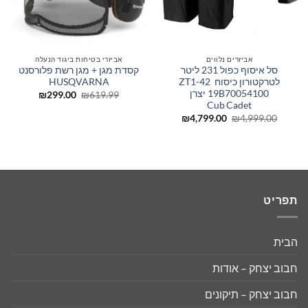
אביזרים נלווים
אביזרי בטיחות ביגוד הנעלה
סל איסוף כפול 231 ליטר
קסדת מגן + מגן רשת פלורסנט
לטרקטורון כיסוח ZT1-42
HUSQVARNA
19B70054100 יצרן
המחיר
המחיר
₪
299.00
₪
619.99
המקורי
הנוכחי
Cub Cadet
היה:
הוא:
המחיר
המחיר
₪
4,799.00
₪
4,999.00
₪299.00.
₪619.99.
המקורי
הנוכחי
היה:
הוא:
₪4,799.00.
₪4,999.00.
תפריט
הבית
חבוב יצחק – אודות
חבוב יצחק – תיקונים