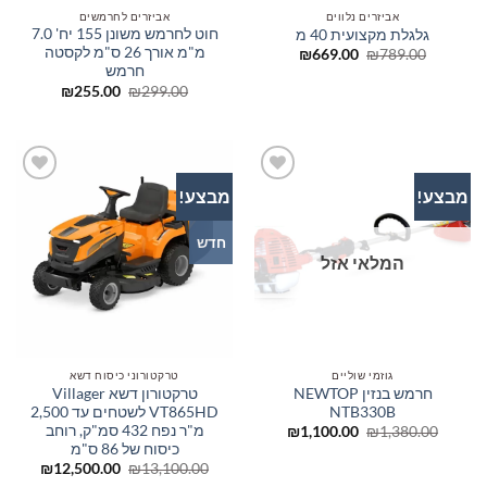
אביזרים נלווים
אביזרים לחרמשים
חוט לחרמש משונן 155 יח' 7.0
גלגלת מקצועית 40 מ
מ"מ אורך 26 ס"מ לקסטה
המחיר
המחיר
₪
669.00
₪
789.00
המקורי
הנוכחי
חרמש
היה:
הוא:
המחיר
המחיר
₪
255.00
₪
299.00
₪669.00.
₪789.00.
המקורי
הנוכחי
היה:
הוא:
₪255.00.
₪299.00.
מבצע!
מבצע!
הוסף
הוסף
לרשימת
לרשימת
המשאלות
המשאלות
חדש
המלאי אזל
גוזמי שוליים
טרקטורוני כיסוח דשא
חרמש בנזין NEWTOP
טרקטורון דשא Villager
NTB330B
VT865HD לשטחים עד 2,500
מ"ר נפח 432 סמ"ק, רוחב
המחיר
המחיר
₪
1,100.00
₪
1,380.00
המקורי
הנוכחי
כיסוח של 86 ס"מ
היה:
הוא:
המחיר
המחיר
₪
12,500.00
₪
13,100.00
₪1,100.00.
₪1,380.00.
המקורי
הנוכחי