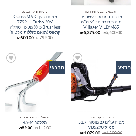
חרמשים ומכסחות דשא
כיסוח וניקוי הגינה
מכסחת מרסקת עשבייה
מפוח נטען Krauss MAK-
מוטורית ברוחב 65 ס"מ
7799-Li-Turbo 20V
Villager VILLYM65
Brushless כולל מטען ו סוללה
קראוס (תואם סוללות מקטיה)
המחיר
המחיר
₪
5,279.00
₪
5,600.00
המקורי
הנוכחי
המחיר
המחיר
₪
500.00
₪
799.00
היה:
הוא:
המקורי
הנוכחי
₪5,279.00.
₪5,600.00.
היה:
הוא:
₪500.00.
₪799.00.
מבצע!
מבצע!
הוסף
הוסף
לרשימת
לרשימת
המשאלות
המשאלות
כיסוח וניקוי הגינה
טיפול בצמחים ועצים
מפוח עלים גב מוטורי 51.7
מקלטר BA-M
סמ"ק VB5290
המחיר
המחיר
₪
89.00
₪
112.00
המקורי
הנוכחי
המחיר
המחיר
₪
1,079.00
₪
1,599.00
היה:
הוא: