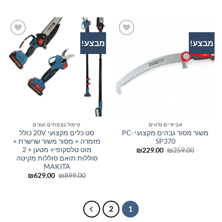
המקורי
הנוכחי
₪89.00.
₪112.00.
היה:
הוא:
₪1,079.00.
₪1,599.00.
מבצע!
מבצע!
הוסף
הוסף
לרשימת
לרשימת
המשאלות
המשאלות
אביזרים נלווים
טיפול בצמחים ועצים
משור מסור גבהים מקצועי PC-
סט כלים מקצועי 20V כולל
SP370
מזמרה + מסור משור שרשרת +
מוט טלסקופי+ מטען + 2
המחיר
המחיר
₪
229.00
₪
259.00
המקורי
הנוכחי
סוללות תואם סוללות מקיטה
היה:
הוא:
MAKITA
₪229.00.
₪259.00.
המחיר
המחיר
₪
629.00
₪
899.00
המקורי
הנוכחי
היה:
הוא:
₪629.00.
₪899.00.
2
1