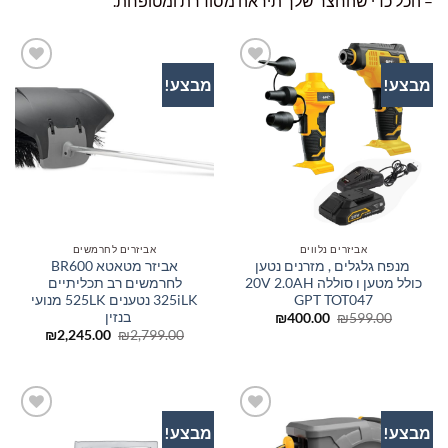
– הכל כדי שהחצר שלך תיראה מסודרת ומטופחת.
מבצע!
מבצע!
הוסף
הוסף
לרשימת
לרשימת
המשאלות
המשאלות
אביזרים נלווים
אביזרים לחרמשים
מנפח גלגלים , מזרנים נטען
אביזר מטאטא BR600
כולל מטען ו סוללה 20V 2.0AH
לחרמשים רב תכליתיים
GPT TOT047
325iLK נטענים 525LK מנועי
בנזין
המחיר
המחיר
₪
400.00
₪
599.00
המקורי
הנוכחי
המחיר
המחיר
₪
2,245.00
₪
2,799.00
היה:
הוא:
המקורי
הנוכחי
₪400.00.
₪599.00.
היה:
הוא:
245.00.
₪2,799.00.
מבצע!
מבצע!
הוסף
הוסף
לרשימת
לרשימת