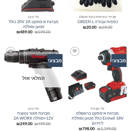
אביזרי בטיחות ביגוד הנעלה
כלי גינון
מברגת אימפקט 20V 2A כולל
כפפות עבודה GREEN L
מטען וסוללה
המחיר
המחיר
₪
20.00
₪
29.00
המקורי
הנוכחי
המחיר
המחיר
₪
489.00
₪
599.00
היה:
הוא:
המקורי
הנוכחי
₪20.00.
₪29.00.
היה:
הוא:
₪489.00.
₪599.00.
מבצע!
מבצע!
הוסף
הוסף
לרשימת
לרשימת
המשאלות
המשאלות
המלאי אזל
כלי עבודה
כלי גינון
מברגת אימפקט בראשלס
מברגת פוטר נטענת
Einhell 18V כולל מטען וסוללת
12V+סוללה 2A WORX
ליתיום
המחיר
המחיר
₪
249.00
₪
499.00
המקורי
הנוכחי
המחיר
המחיר
₪
798.00
₪
1,199.00
היה:
הוא: