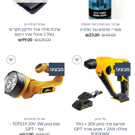
אביזרי בטיחות ביגוד הנעלה
אביזרים נלווים
ערכת מילוי אויר ותיקון תקרים
ספריי תרסיס נגד חלודה
כולל 5 מיכלי אויר דחוס
המחיר
המחיר
₪
23.00
₪
40.00
המקורי
הנוכחי
המחיר
המחיר
₪
99.00
₪
129.00
היה:
הוא:
המקורי
הנוכחי
₪23.00.
₪40.00.
היה:
הוא:
₪99.00.
₪129.00.
מבצע!
מבצע!
הוסף
הוסף
לרשימת
לרשימת
המשאלות
המשאלות
כלי גינון
אביזרים נלווים
פטישון מיני נטען 20V + כולל
פנס נטען TOT019 20V 3W –
סוללה 2AH + מטען מהיר GPT
גוף – GPT
TOT008BC
המחיר
המחיר
₪
53.00
₪
99.00