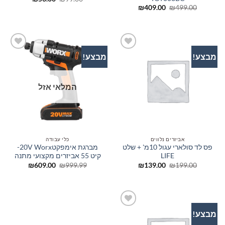
המקורי
הנוכחי
המחיר
המחיר
₪
409.00
₪
499.00
היה:
הוא:
המקורי
הנוכחי
₪53.00.
₪99.00.
היה:
הוא:
₪409.00.
₪499.00.
מבצע!
מבצע!
הוסף
הוסף
לרשימת
לרשימת
המשאלות
המשאלות
המלאי אזל
אביזרים נלווים
כלי עבודה
פס לד סולארי עגול 10מ' + שלט
מברגת אימפקט20V Worx-
LIFE
קיט 55 אביזרים מקצועי מתנה
המחיר
המחיר
המחיר
המחיר
₪
609.00
₪
999.99
₪
139.00
₪
199.00
המקורי
הנוכחי
המקורי
הנוכחי
היה:
הוא:
היה:
הוא:
₪609.00.
₪999.99.
₪139.00.
₪199.00.
מבצע!
הוסף
לרשימת