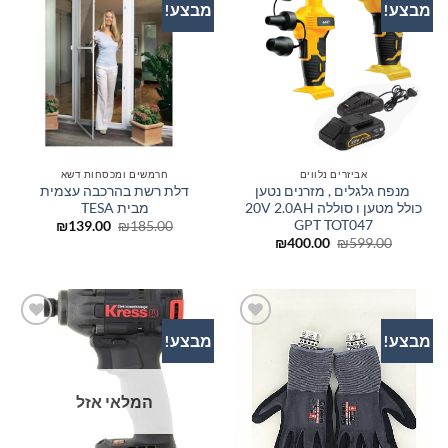
מבצע!
מבצע!
הוסף
הוסף
לרשימת
לרשימת
המשאלות
המשאלות
אביזרים נלווים
חרמשים ומכסחות דשא
מנפח גלגלים , מזרנים נטען
דלת רשת בהרכבה עצמית
כולל מטען ו סוללה 20V 2.0AH
מבית TESA
GPT TOT047
המחיר
המחיר
₪
139.00
₪
185.00
המקורי
הנוכחי
המחיר
המחיר
₪
400.00
₪
599.00
היה:
הוא:
המקורי
הנוכחי
₪139.00.
₪185.00.
היה:
הוא:
₪400.00.
₪599.00.
מבצע!
מבצע!
הוסף
הוסף
לרשימת
לרשימת
המשאלות
המשאלות
המלאי אזל