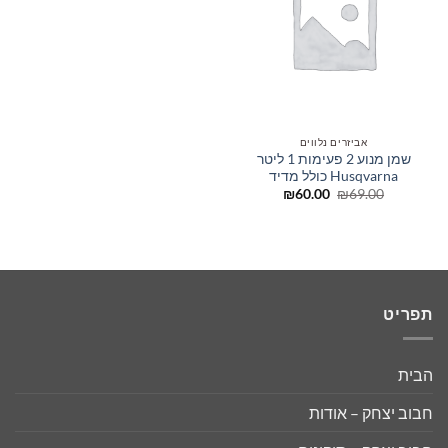
המשאלות
אביזרים נלווים
שמן מנוע 2 פעימות 1 ליטר
Husqvarna כולל מדיד
המחיר
המחיר
₪
60.00
₪
69.00
המקורי
הנוכחי
היה:
הוא:
₪60.00.
₪69.00.
תפריט
הבית
חבוב יצחק – אודות