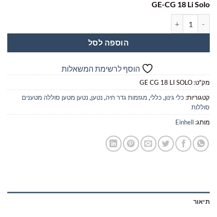
GE-CG 18 Li Solo
₪749.00.
₪899.00.
כמות של גוזם לעיצוב גינה נטען כולל מטען וסוללה 4.0Ah 18V ,Einhel GE-CG 18 Li Solo
הוספה לסל
הוסף לרשימת המשאלות
מק"ט:
GE CG 18 LI SOLO
קטגוריות:
כלי גינון
,
כללי
,
מגזמות גדר חיה
,
נטען
,
נטען מטען סוללה מטענים
סוללות
מותג:
Einhell
תיאור