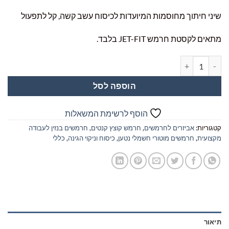
שיני חיתוך מחוסמות המיועדות לכיסוח עשב קשה, קל לתפעול
מתאים לקסטת חרמש JET-FIT בלבד.
כמות של חוט לחרמש משונן 155 יח' 7.0 מ"מ אורך 26 ס"מ לקסטה חרמש
הוספה לסל
הוסף לרשימת המשאלות
קטגוריות:
אביזרים לחרמשים
,
חרמש קוצץ קנטים
,
חרמשים בנזין לעבודה
מקצועית
,
חרמשים מוטורי חשמלי נטען
,
כיסוח וניקוי הגינה
,
כללי
תיאור