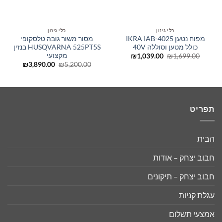
כלי גינון
כלי גינון
מפוח נטען IKRA IAB-4025
מסור משור גובה טלסקופי
כולל מטען וסוללה 40V
HUSQVARNA 525PT5S בנזין
מקצועי
המחיר
המחיר
₪
1,039.00
₪
1,699.00
המקורי
הנוכחי
המחיר
המחיר
₪
3,890.00
₪
5,200.00
היה:
הוא:
המקורי
הנוכחי
₪1,039.00.
₪1,699.00.
היה:
הוא:
,890.00.
₪5,200.00.
תפריט
הבית
חבוב יצחק – אודות
חבוב יצחק – תיקונים
עגלת קניות
אמצעי תשלום