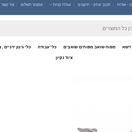
 – אודות
חבוב יצחק – תיקונים
עגלת קניות
אמצעי תשלום
צור קשר !
דשא
מפוח שואב מפוחים שואבים
כלי עבודה
כלי גינון ידניים
ציוד נקיון
הוסף
לרשימת
המשאלות