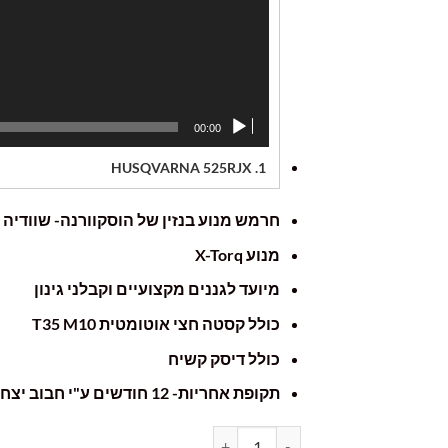
00:00
HUSQVARNA 525RJX
1.
חרמש מנוע בנזין של הוסקוורנה- שוודיה
מנוע X-Torq
מיועד לגננים מקצועיים וקבלני גינון
כולל קסטה חצי אוטומטית T35 M10
כולל דיסק קשיח
תקופת אחריות- 12 חודשים ע"י חבוב יצחק
כמות של חרמש מוטורי HUSQVARNA 525RJX