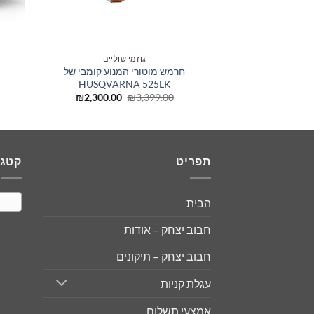
גוזמי שוליים
חרמש מוטורי המנוע קומבי של
HUSQVARNA 525LK
המחיר
המחיר
₪
2,300.00
₪
3,399.00
המקורי
הנוכחי
היה:
הוא:
₪2,300.00.
₪3,399.00.
תפריט
קטגו
חר
הבית
חבוב יצחק – אודות
חבוב יצחק – תיקונים
עגלת קניות
אמצעי תשלום