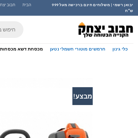
Ski
הבית
חבוב יצחק
יבואן רשמי | משלוחים חינם ברכישה מעל 999
t
ש״ח
conten
Products
search
כלי גינון
חרמשים מוטורי חשמלי נטען
מכסחת דשא מכסחות 
מבצע!