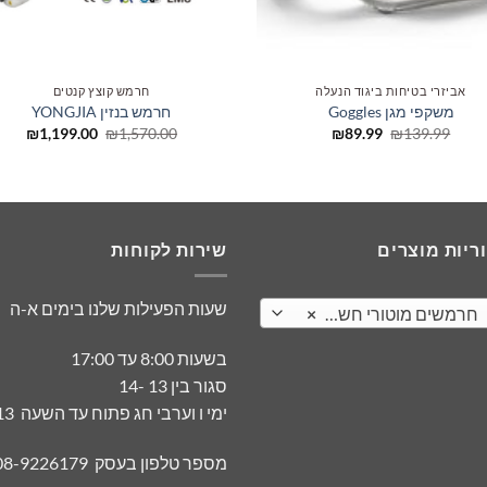
אביזרי בטיחות ביגוד הנעלה
חרמש קוצץ קנטים
משקפי מגן Goggles
חרמש בנזין YONGJIA
המחיר
המחיר
המחיר
המחי
₪
1,199.00
₪
1,570.00
₪
89.99
₪
139.99
המקורי
הנוכחי
המקורי
הנוכ
היה:
הוא:
היה:
הוא:
.00.
₪1,570.00.
₪89.99.
₪139.99.
ריות מוצרים
שירות לקוחות
שעות הפעילות שלנו בימים א-ה
משים מוטורי חשמלי נטען
×
בשעות 8:00 עד 17:00
סגור בין 13 -14
ימי ו וערבי חג פתוח עד השעה 13
מספר טלפון בעסק 08-9226179