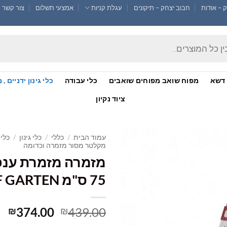
 – אודות
חבוב יצחק – תיקונים
עגלת קניות
אמצעי תשלום
צור קשר !
דשא
מפוח שואב מפוחים שואבים
כלי עבודה
כלי גינון ידניים
ציוד נקיון
עמוד הבית
/
כללי
/
כלי גינון
/
כלי 
מקלטר מסור מזמרה וכדומה
מזמרה מזמרת ענפ
הוסף
לרשימת
75 ס"מ WOLF GARTEN
המשאלות
המחיר
המ
374.00
439.00
₪
₪
המקורי
הנ