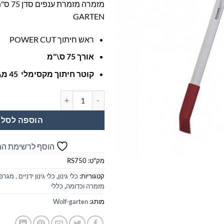
היה:
הו
GARTEN
0.
₪439.00.
ראש חיתוך POWER CUT
אורך 75 ס\"מ
קוטר חיתוך מקסימלי 45 מ\"מ
כמות של מזמרה מזמרת ענפים סדן 75 ס"מ WOLF GARTEN
הוספה לסל
הוסף לרשימת ה
מק"ט:
RS750
קטגוריות:
כלי גינון
,
כלי גינון ידניים , מ
מזמרה וכדומה
,
כללי
מותג:
Wolf-garten