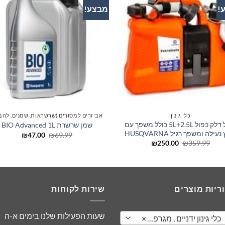
!
מבצע!
הוסף
לרשימת
ל
המשאלות
המ
כלי גינון
אביזרים למסורים (שרשראות, שמנים, להב
מיכל דלק כפול 5L+2.5L כולל משפך עם
שמן שרשרת BIO Advanced 1L
עילה ומשפך רגיל HUSQVARNA
המחיר
המחיר
₪
47.00
₪
69.99
המקורי
הנוכחי
המחיר
המחיר
₪
250.00
₪
359.99
היה:
הוא:
המקורי
הנוכחי
₪47.00.
₪69.99.
היה:
הוא:
₪250.00.
₪359.99.
ריות מוצרים
שירות לקוחות
שעות הפעילות שלנו בימים א-ה
גינון ידניים , מגרפה מקלטר מסור מזמרה וכדומה
×