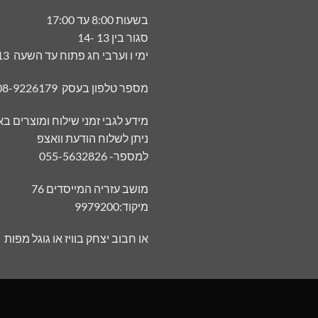
בשעות 8:00 עד 17:00
סגור בין 13 -14
ימי ו וערבי חג פתוח עד השעה 13
מספר טלפון בעסק 08-9226179
מידע לגבי זמני שילוח ומוצרים ב
ניתן לשלוח הודעת וואצפ
למספר- 055-5632826
מושב עזריה המייסדים 76
מיקוד:9979200
או חבוב יצחק בוויז או גוגל מפות