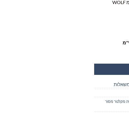
מזמרה מזמרת ענפים סדן 75 ס"מ WOLF
א:
₪374.0
משאלות
גרפה מקלטר מסור