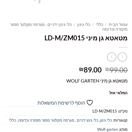
עמוד הבית
/
כללי
/
כלי גינון
/
כלי גינון ידניים , מגרפה מקלטר מסור
מזמרה וכדומה
מטאטא גן מיני LD-M/ZM015
המחיר
המחיר
89.00
99.00
₪
₪
המקורי
הנוכחי
מטאטא גן מיני WOLF GARTEN
היה:
הוא:
₪89.00.
₪99.00.
המלאי אזל
הוסף לרשימת המשאלות
מק"ט:
LD-M/ZM015
קטגוריות:
כלי גינון
,
כלי גינון ידניים , מגרפה מקלטר מסור מזמרה וכדומה
,
כללי
מותג:
Wolf-garten