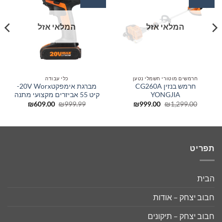
לרשימת
לרשימת
המשאלות
המשאלות
המלאי אזל
המלאי אזל
חרמשים מוטורי חשמלי נטען
כלי עבודה
חרמש בנזין CG260A
מברגת אימפקט20V Worx-
YONGJIA
קיט 55 אביזרים מקצועי מתנה
המחיר
המחיר
המחיר
המחיר
₪
609.00
₪
999.99
₪
999.00
₪
1,299.00
המקורי
הנוכחי
המקורי
הנוכחי
היה:
הוא:
היה:
הוא:
₪609.00.
₪999.99.
₪999.00.
₪1,299.00.
תפריט
הבית
חבוב יצחק – אודות
חבוב יצחק – תיקונים