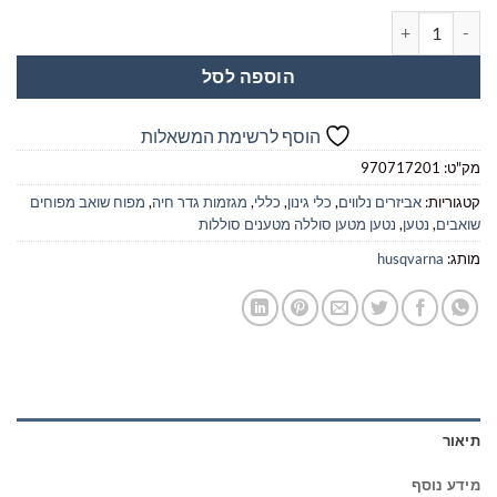
כמות של מטען סוללה מהיר Husqvarna 40C750X
הוספה לסל
הוסף לרשימת המשאלות
מק"ט:
970717201
קטגוריות:
אביזרים נלווים
,
כלי גינון
,
כללי
,
מגזמות גדר חיה
,
מפוח שואב מפוחים
שואבים
,
נטען
,
נטען מטען סוללה מטענים סוללות
מותג:
husqvarna
תיאור
מידע נוסף