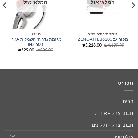
המלאי אזל
המלאי אזל
טיפול בצמחים ועצים
כלי גינון
מגזמת גדר חי חשמלית IKRA
מפוח גב ZENOAH EB6200
IHS 600
המחיר
המחיר
₪
3,218.00
₪
4,199.99
המקורי
הנוכחי
המחיר
המחיר
₪
329.00
₪
520.00
היה:
הוא:
המקורי
הנוכחי
₪3,218.00.
₪4,199.99.
היה:
הוא:
₪329.00.
₪520.00.
תפריט
הבית
חבוב יצחק – אודות
חבוב יצחק – תיקונים
עגלת קניות