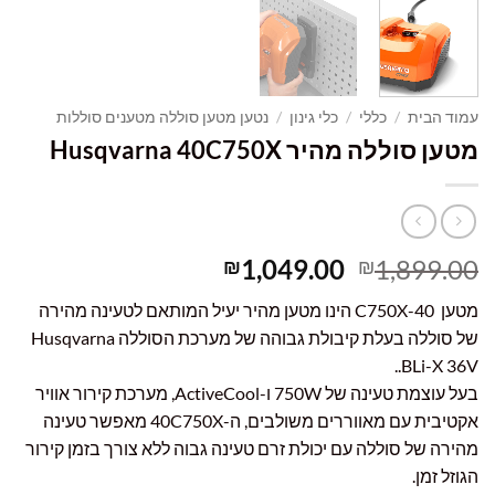
עמוד הבית
/
כללי
/
כלי גינון
/
נטען מטען סוללה מטענים סוללות
מטען סוללה מהיר Husqvarna 40C750X
המחיר
המחיר
1,049.00
1,899.00
₪
₪
המקורי
הנוכחי
מטען 40-C750X הינו מטען מהיר יעיל המותאם לטעינה מהירה
היה:
הוא:
של סוללה בעלת קיבולת גבוהה של מערכת הסוללה Husqvarna
₪1,049.00.
₪1,899.00.
BLi-X 36V..
בעל עוצמת טעינה של 750W ו-ActiveCool, מערכת קירור אוויר
אקטיבית עם מאווררים משולבים, ה-40C750X מאפשר טעינה
מהירה של סוללה עם יכולת זרם טעינה גבוה ללא צורך בזמן קירור
הגוזל זמן.