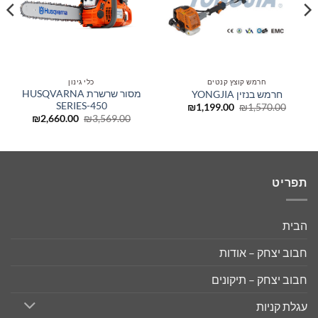
חרמש קוצץ קנטים
כלי גינון
מסור שרשרת HUSQVARNA
חרמש בנזין YONGJIA
SERIES-450
המחיר
המחיר
₪
1,199.00
₪
1,570.00
המקורי
הנוכחי
המחיר
המחיר
₪
2,660.00
₪
3,569.00
היה:
הוא:
המקורי
הנוכחי
₪1,199.00.
₪1,570.00.
היה:
הוא:
,660.00.
₪3,569.00.
תפריט
הבית
חבוב יצחק – אודות
חבוב יצחק – תיקונים
עגלת קניות