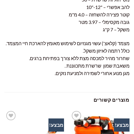
להב אפשרי – "12-"10
קוטר פצירה להשחזה – 4.0 מ"מ
גובה מקסימלי – 3.97 מטר
משקל – 7 ק"ג
מצמד (קלאצ') עשוי מגנזיום לשימוש מאומץ להארכת חיי המצמד.
כולל רתמה לאיזון משקל.
שחרור מהיר למכסה מצת ללא צורך בפתיחת ברגים.
משאבת שמון שרשרת מתכווננת .
מגן מנוע אחורי לשמירה ולמניעת נזקים.
מוצרים קשורים
מבצע!
מבצע!
הוסף
הוסף
לרשימת
לרשימת
המשאלות
המשאלות