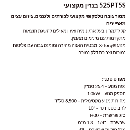
525PT5S בנזין מקצועי
מסור גובה טלסקופי מקצועי לכורתים ולגננים. גיזום עצים
מאפיינים
קל לתמרון ,בעל ארגונומיה ואיזון מעולים להשגת תוצאות
מתקדמות עם מינימום מאמץ.
מנוע ®X-Torq מבטיח האצה מהירה ומומנט גבוה עם פליטות
נמוכות וצריכת דלק נמוכה.
מפרט טכני:
נפח מנוע – 25.4 סמ"ק
הספק מנוע – 1.0kW
מהירות מנוע מקסימלית – 8,500 סל"ד
להב סטנדרטי – "10
סוג שרשרת – H00
שרשרת – "1/4 – 1.3 מ"מ
מס' חוליות שרשרת – 58