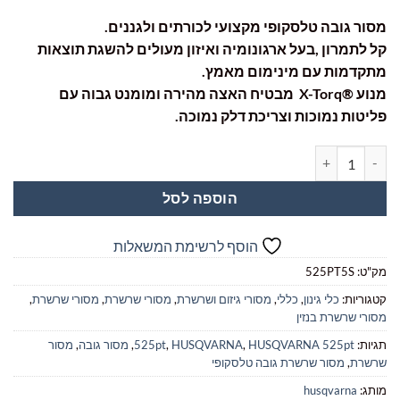
₪3,890.00.
₪5,200.00.
מסור גובה טלסקופי מקצועי לכורתים ולגננים.
קל לתמרון ,בעל ארגונומיה ואיזון מעולים להשגת תוצאות
מתקדמות עם מינימום מאמץ.
מנוע ®X-Torq מבטיח האצה מהירה ומומנט גבוה עם
פליטות נמוכות וצריכת דלק נמוכה.
כמות של מסור משור גובה טלסקופי HUSQVARNA 525PT5S בנזין מקצועי
הוספה לסל
הוסף לרשימת המשאלות
מק"ט:
525PT5S
קטגוריות:
כלי גינון
,
כללי
,
מסורי גיזום ושרשרת
,
מסורי שרשרת
,
מסורי שרשרת
,
מסורי שרשרת בנזין
תגיות:
HUSQVARNA 525pt
,
HUSQVARNA
,
525pt
,
מסור גובה
,
מסור
שרשרת
,
מסור שרשרת גובה טלסקופי
מותג:
husqvarna