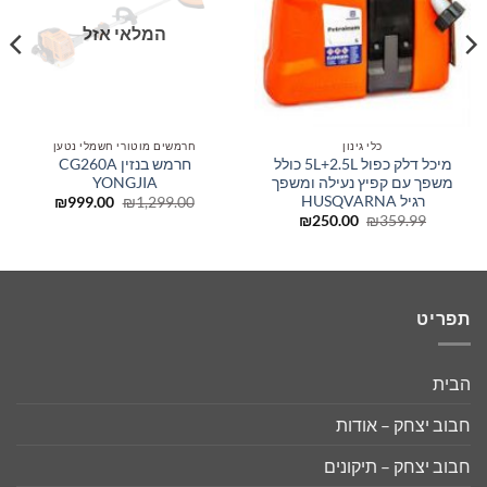
המלאי אזל
כלי גינון
חרמשים מוטורי חשמלי נטען
מיכל דלק כפול 5L+2.5L כולל
חרמש בנזין CG260A
משפך עם קפיץ נעילה ומשפך
YONGJIA
רגיל HUSQVARNA
המחיר
המחיר
₪
999.00
₪
1,299.00
המקורי
הנוכחי
המחיר
המחיר
₪
250.00
₪
359.99
היה:
הוא:
המקורי
הנוכחי
₪999.00.
₪1,299.00.
היה:
הוא:
₪250.00.
₪359.99.
תפריט
הבית
חבוב יצחק – אודות
חבוב יצחק – תיקונים