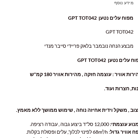
מידע נוסף
מפוח עלים נטען GPT TOT042
GPT TOT042
מבצע הנחה נובמבר בלאק פריידי סייבר מנדי
ים נטען GPT TOT042
ת אוויר : עוצמה חזקה , מהירות אוויר 180 קמ"ש
, חצרות ועוד.
ב , משקל וידית אחיזה נוחה , שימוש ממושך ללא מאמץ.
וע עוצמתי:
12,000 סל"ד ביצוע גבוה , עבודה רציפה.
אוויר גדול
: 68m³/h לפינוי לכלוך, עלים ופסולת בקלות.