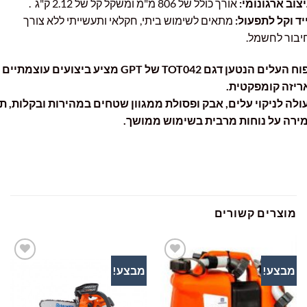
ב ארגונומי:
אורך כולל של 806 מ"מ ומשקל קל של 2.12 ק"ג .
 וקל לתפעול:
מתאים לשימוש ביתי, חקלאי ותעשייתי ללא צורך
ור לחשמל.
מפוח העלים הנטען דגם TOT042 של GPT מציע ביצועים עוצמתיים
זה קומפקטית.
ה לניקוי עלים, אבק ופסולת ממגוון שטחים במהירות ובקלות, תוך
ה על נוחות מרבית בשימוש ממושך.
מוצרים קשורים
מבצע!
מבצע!
מ
הוסף
הוסף
לרשימת
לרשימת
המשאלות
המשאלות