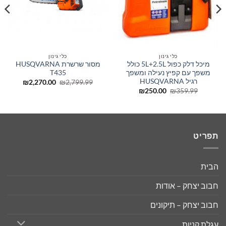
כלי גינון
כלי גינון
מיכל דלק כפול 5L+2.5L כולל
מסור שרשרת HUSQVARNA
משפך עם קפיץ נעילה ומשפך
T435
רגיל HUSQVARNA
המחיר
המחיר
₪
2,270.00
₪
2,799.99
המקורי
הנוכחי
המחיר
המחיר
₪
250.00
₪
359.99
היה:
הוא:
המקורי
הנוכחי
₪2,270.00.
₪2,799.99.
היה:
הוא:
₪250.00.
₪359.99.
תפריט
הבית
חבוב יצחק – אודות
חבוב יצחק – תיקונים
עגלת קניות