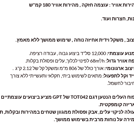
ת אוויר : עוצמה חזקה , מהירות אוויר 180 קמ"ש
, חצרות ועוד.
ב , משקל וידית אחיזה נוחה , שימוש ממושך ללא מאמץ.
וע עוצמתי:
12,000 סל"ד ביצוע גבוה , עבודה רציפה.
אוויר גדול
: 68m³/h לפינוי לכלוך, עלים ופסולת בקלות.
ב ארגונומי:
אורך כולל של 806 מ"מ ומשקל קל של 2.12 ק"ג .
 וקל לתפעול:
מתאים לשימוש ביתי, חקלאי ותעשייתי ללא צורך
ור לחשמל.
מפוח העלים הנטען דגם TOT042 של GPT מציע ביצועים עוצמתיים
זה קומפקטית.
ה לניקוי עלים, אבק ופסולת ממגוון שטחים במהירות ובקלות, תוך
ה על נוחות מרבית בשימוש ממושך.