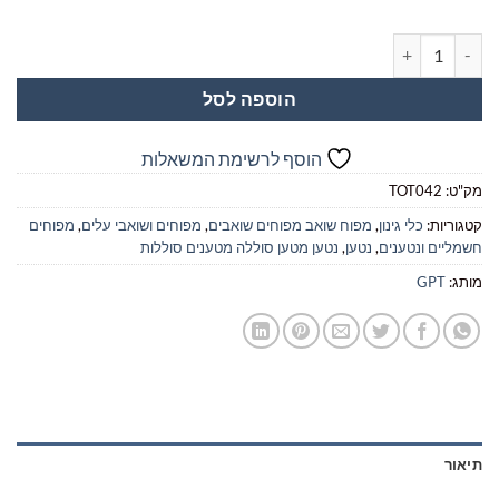
מות של מפוח עלים נטען גוף בלבד GPT TOT042
הוספה לסל
הוסף לרשימת המשאלות
מק"ט:
TOT042
קטגוריות:
כלי גינון
,
מפוח שואב מפוחים שואבים
,
מפוחים ושואבי עלים
,
מפוחים
חשמליים ונטענים
,
נטען
,
נטען מטען סוללה מטענים סוללות
מותג:
GPT
תיאור