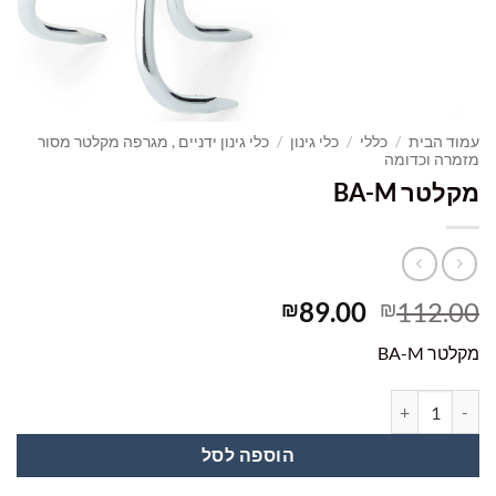
עמוד הבית
/
כללי
/
כלי גינון
/
כלי גינון ידניים , מגרפה מקלטר מסור
מזמרה וכדומה
מקלטר BA-M
המחיר
המחיר
89.00
112.00
₪
₪
המקורי
הנוכחי
מקלטר BA-M
היה:
הוא:
₪89.00.
₪112.00.
כמות של מקלטר BA-M
הוספה לסל