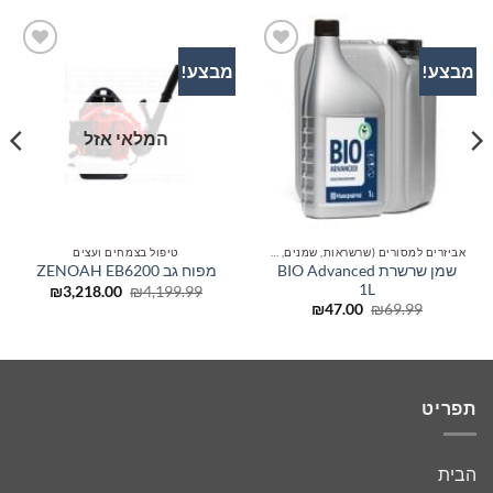
מבצע!
מבצע!
הוסף
הוסף
לרשימת
לרשימת
המשאלות
המשאלות
המלאי אזל
אביזרים למסורים (שרשראות, שמנים, להבים)
טיפול בצמחים ועצים
שמן שרשרת BIO Advanced
מפוח גב ZENOAH EB6200
1L
המחיר
המחיר
₪
3,218.00
₪
4,199.99
המקורי
הנוכחי
המחיר
המחיר
₪
47.00
₪
69.99
היה:
הוא:
המקורי
הנוכחי
,218.00.
₪4,199.99.
היה:
הוא:
₪47.00.
₪69.99.
תפריט
הבית