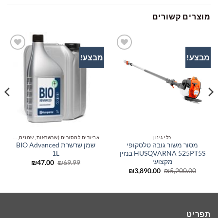
מוצרים קשורים
מבצע!
מבצע!
הוסף
הוסף
לרשימת
לרשימת
המשאלות
המשאלות
כלי גינון
אביזרים למסורים (שרשראות, שמנים, להבים)
מסור משור גובה טלסקופי
שמן שרשרת BIO Advanced
HUSQVARNA 525PT5S בנזין
1L
מקצועי
המחיר
המחיר
₪
47.00
₪
69.99
המקורי
הנוכחי
המחיר
המחיר
₪
3,890.00
₪
5,200.00
היה:
הוא:
המקורי
הנוכחי
₪47.00.
₪69.99.
היה:
הוא:
₪3,890.00.
₪5,200.00.
תפריט