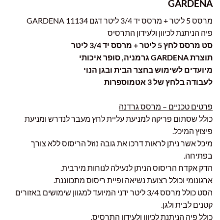
GARDENA
₪200.00.
₪299.00.
מרסס 5 ליטר + מרסס יד 3/4 ליטר דגם 11134 GARDENA
פיה הניתנת לכיוון ולעידון התרסיס
סט מרסס לחץ 5 ליטר + מרסס יד 3/4 ליטר
תוצרת GARDENA גרמניה, סופר איכותי
מיועדים לשימוש בחצר הבית ובגן הנוי
לעבודה בלחץ של 3 אטמוספרות
פרטים טכניים – מרסס גרדנה
כולל שסתום פריקה למניעת עליית לחץ מעבר לנדרש ומניעת
פיצוץ המיכל.
מיכל אשר ניתן לראות דרכו את גובה נוזל הריסוס ללא צורך
בפתיחה.
הדק אקדח הריסוס הניתן לנעילה לנוחות מירבית.
ארגונומי וכולל רצועת נשיאה ופיית ריסוס מתכווננת.
הסט כולל מרסס 3/4 ליטר ידני המיועד למגוון שימושים באזורים
קטנים לבית ולגן.
כולל פיה הניתנת לכיוון ולעידון התרסיס.