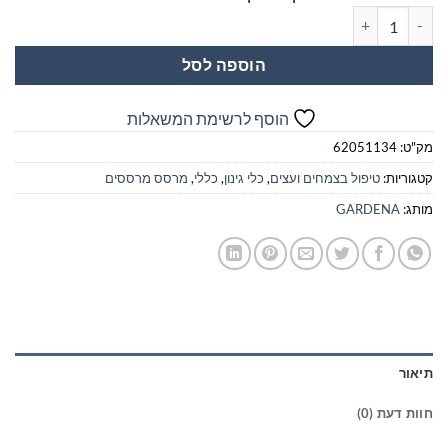
כמות של מרסס 5 ליטר + מרסס יד 3/4 ליטר דגם 11134 GARDENA
הוספה לסל
הוסף לרשימת המשאלות
מק"ט:
62051134
קטגוריות:
טיפול בצמחים ועצים
,
כלי גינון
,
כללי
,
מרסס מרססים
מותג:
GARDENA
תיאור
חוות דעת (0)