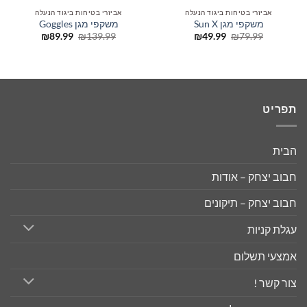
אביזרי בטיחות ביגוד הנעלה
אביזרי בטיחות ביגוד הנעלה
משקפי מגן Sun X
משקפי מגן Goggles
המחיר
המחיר
המחיר
המחיר
₪
89.99
₪
139.99
₪
49.99
₪
79.99
המקורי
הנוכחי
המקורי
הנוכחי
היה:
הוא:
היה:
הוא:
₪89.99.
₪139.99.
₪49.99.
₪79.99.
תפריט
הבית
חבוב יצחק – אודות
חבוב יצחק – תיקונים
עגלת קניות
אמצעי תשלום
צור קשר !