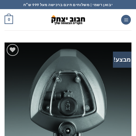
Ski
יבואן רשמי | משלוחים חינם ברכישה מעל 999 ש״ח
t
conten
0
מבצע!
הוסף
לרשימת
המשאלות