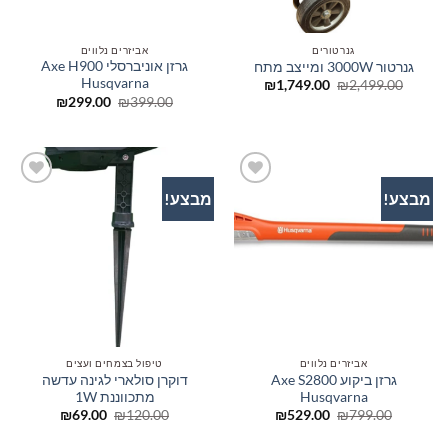
גנרטורים
אביזרים נלווים
גרזן אוניברסלי Axe H900
גנרטור 3000W ומייצב מתח
Husqvarna
המחיר
המחיר
₪
1,749.00
₪
2,499.00
המקורי
הנוכחי
המחיר
המחיר
₪
299.00
₪
399.00
היה:
הוא:
המקורי
הנוכחי
₪1,749.00.
₪2,499.00.
היה:
הוא:
₪299.00.
₪399.00.
מבצע!
מבצע!
הוסף
הוסף
לרשימת
לרשימת
המשאלות
המשאלות
אביזרים נלווים
טיפול בצמחים ועצים
גרזן ביקוע Axe S2800
דוקרן סולארי לגינה עדשה
Husqvarna
מתכווננת 1W
המחיר
המחיר
המחיר
המחיר
₪
69.00
₪
120.00
₪
529.00
₪
799.00
המקורי
הנוכחי
המקורי
הנוכחי
היה:
הוא:
היה:
הוא: