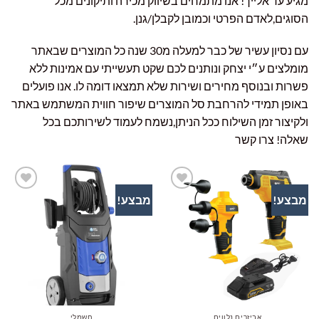
מגיע עד אלייך! אנו מתמחים בשיווק מכירה ותיקונים מכל
הסוגים,לאדם הפרטי וכמובן לקבלן/גנן.
עם נסיון עשיר של כבר למעלה מ30 שנה כל המוצרים שבאתר
מומלצים ע״י יצחק ונותנים לכם שקט תעשייתי עם אמינות ללא
פשרות ובנוסף מחירים ושירות שלא תמצאו דומה לו. אנו פועלים
באופן תמידי להרחבת סל המוצרים שיפור חווית המשתמש באתר
ולקיצור זמן השילוח ככל הניתן,נשמח לעמוד לשירותכם בכל
שאלה! צרו קשר
מבצע!
מבצע!
הוסף
הוסף
לרשימת
לרשימת
המשאלות
המשאלות
אביזרים נלווים
חשמלי